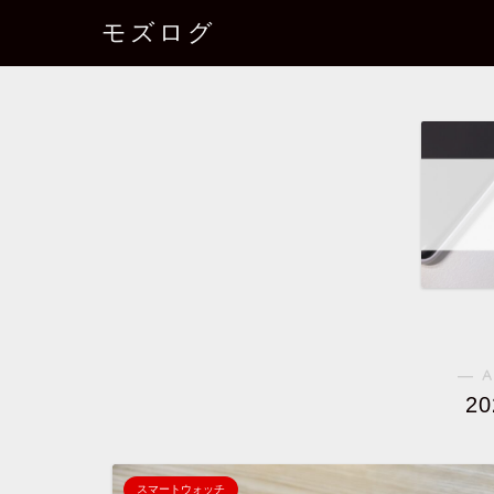
モズログ
― A
2
スマートウォッチ