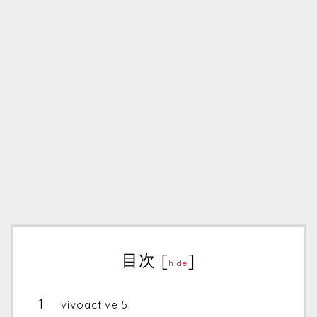
目次
[
]
hide
vivoactive 5