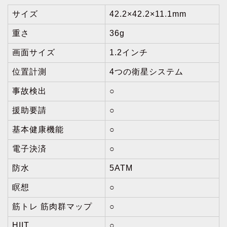
サイズ
42.2×42.2×11.1mm
重さ
36g
画面サイズ
1.2インチ
位置計測
4つの衛星システム
事故検出
○
援助要請
○
基本健康機能
○
電子決済
○
防水
5ATM
瞑想
○
筋トレ 筋肉群マップ
○
HIIT
○