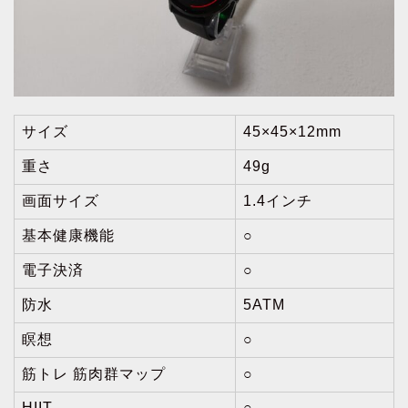
サイズ
45×45×12mm
重さ
49g
画面サイズ
1.4インチ
基本健康機能
○
電子決済
○
防水
5ATM
瞑想
○
筋トレ 筋肉群マップ
○
HIIT
○