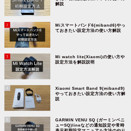
解説
2
Miスマートバンド6(miband6)やっ
ておきたい設定方法の使い方解説
3
Mi watch lite(Xiaomi)の使い方や
設定方法を解説説明
4
Xiaomi Smart Band 9(miband9)
やっておきたい設定方法の使い方解
説
5
GARMIN VENU SQ (ガーミンベニ
ューSQ)lineなどの通知設定や常時
表示初期設定マニュアル方法のやり