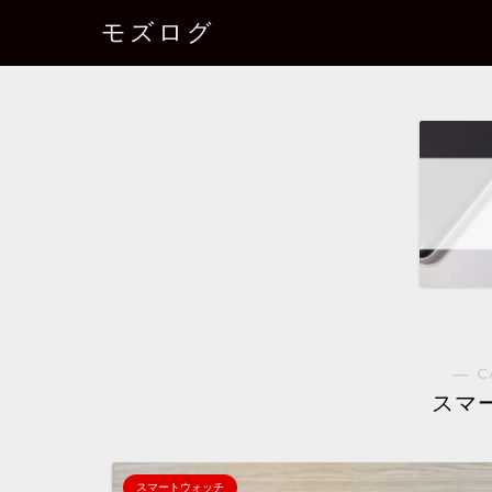
モズログ
― C
スマ
スマートウォッチ