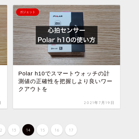
ガジェット
ウ
Polar h10でスマートウォッチの計
測値の正確性を把握しより良いワー
クアウトを
日
2021年7月19日
12
13
14
15
16
17