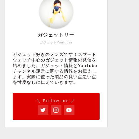
おすすめ格安スマートバンド開封レ
開封レビ
ビュー
2025年1月12日
ガジェットリー
ガジェットYoutuber
FOSMET QS40一万円以下でしっか
スマートウォッチ
TicWat
スマートウォッ
ガジェット好きのメンズです！スマート
り使えるおすすめスマートウォッチ
すめな進
ウォッチ中心のガジェット情報の発信を
実機レビュー
トウォッ
始めました。ガジェット情報とYouTube
チャンネル運営に関する情報をお伝えし
ます。実際に使った製品の良い点悪い点
2024年7月28日
を忖度なしに伝えていきます。
HUAWAEI Band 9健康機能の精度が
スマートウォッチ
Haylou
スマートウォッ
＼ Follow me ／
進化した一万円以下で購入できる安
できるコ
くておすすめなスマートバンド実機
トウォッ
レビュー
2024年6月29日