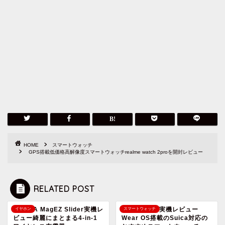
HOME
スマートウォッチ
GPS搭載低価格高解像度スマートウォッチrealme watch 2proを開封レビュー
RELATED POST
PITAKA MagEZ Slider実機レ
pixel watch実機レビュー
イヤホン
スマートウォッチ
ビュー綺麗にまとまる4-in-1
Wear OS搭載のSuica対応の