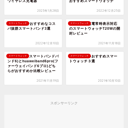
ワイヤレス充電器
おすすめスマートウォッチ
2023年1月28日
2022年12月25日
一万円以下でおすすめなコス
ワイヤレス充電常時表示対応
スマートウォッチ
スマートウォッチ
パ抜群スマートバンド3選
のスマートウォッチT20Wの開
封レビュー
2022年12月10日
2021年11月18日
miband6(Miスマートバンドバ
コスパの良いおすすめスマー
スマートウォッチ
スマートウォッチ
ンド6)とhuaweiband6pro(フ
トウォッチ３選
ァーウェイバンド6プロ)どち
らがおすすめか比較レビュー
2021年11月19日
2021年10月10日
スポンサーリンク