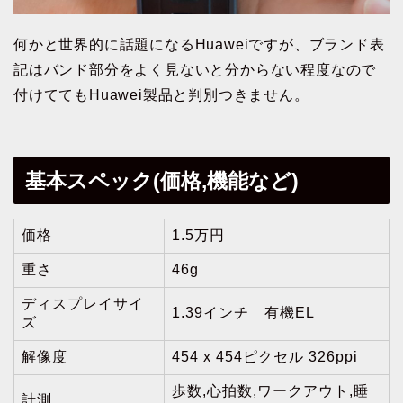
何かと世界的に話題になるHuaweiですが、ブランド表
記はバンド部分をよく見ないと分からない程度なので
付けててもHuawei製品と判別つきません。
基本スペック(価格,機能など)
価格
1.5万円
重さ
46g
ディスプレイサイ
1.39インチ 有機EL
ズ
解像度
454 x 454ピクセル 326ppi
歩数,心拍数,ワークアウト,睡
計測