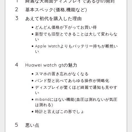
綺麗な大画面ディスプレイであるgtの開封
基本スペック(価格,機能など)
あえて初代を購入した理由
どんどん価格が下がってお買い得
新型でも旧型とできることは大して変わらな
い
Apple Watchよりもバッテリー持ちが断然い
い
Huawei watch gtの魅力
スマホの置き忘れがなくなる
バンド型と比べてあらゆる操作が簡略化
ディスプレイが驚くほど綺麗で通知も見やす
い
mibandにはない機能(血圧は測れないが気圧
は測れる)
時計と言えばこの形でしょ
悪い点