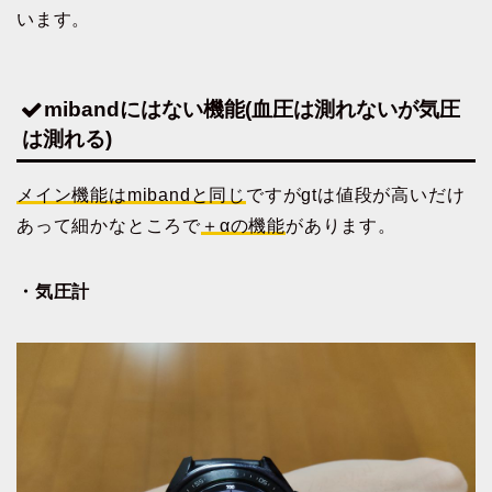
います。
mibandにはない機能(血圧は測れないが気圧
は測れる)
メイン機能はmibandと同じ
ですがgtは値段が高いだけ
あって細かなところで
＋αの機能
があります。
・気圧計